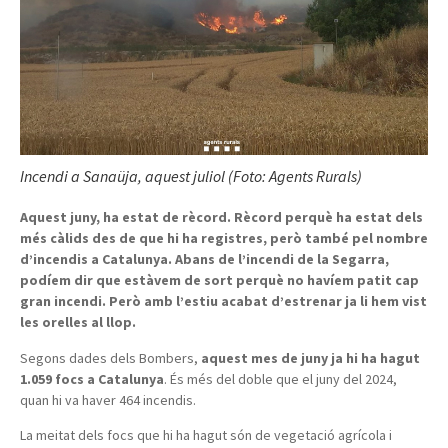
Incendi a Sanaüja, aquest juliol (Foto: Agents Rurals)
Aquest juny, ha estat de rècord. Rècord perquè ha estat dels
més càlids des de que hi ha registres, però també pel nombre
d’incendis a Catalunya. Abans de l’incendi de la Segarra,
podíem dir que estàvem de sort perquè no havíem patit cap
gran incendi. Però amb l’estiu acabat d’estrenar ja li hem vist
les orelles al llop.
Segons dades dels Bombers,
aquest mes de juny ja hi ha hagut
1.059 focs a Catalunya
. És més del doble que el juny del 2024,
quan hi va haver 464 incendis.
La meitat dels focs que hi ha hagut són de vegetació agrícola i