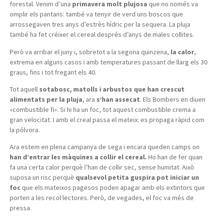
forestal. Venim d’una
primavera molt plujosa
que no només va
omplir els pantans: també va tenyir de verd uns boscos que
arrossegaven tres anys d’estrès hídric per la sequera. La pluja
també ha fet créixer el cereal després d’anys de males collites.
Però va arribar el juny i, sobretot a la segona quinzena,
la calor
,
extrema en alguns casos i amb temperatures passant de llarg els 30
graus, fins i tot fregant els 40.
Tot aquell
sotabosc, matolls i arbustos que han crescut
alimentats per la pluja
, ara
s’han assecat
. Els Bombers en diuen
«combustible fi». Si hi ha un foc, tot aquest combustible crema a
gran velocitat. I amb el creal passa el mateix: es propaga ràpid com
la pólvora.
Ara estem en plena campanya de sega i encara queden camps on
han d’entrar les màquines a collir el cereal.
Ho han de fer quan
fa una certa calor perquè l’han de collir sec, sense humitat. Això
suposa un risc perquè
qualsevol petita guspira pot iniciar un
foc
que els mateixos pagesos poden apagar amb els extintors que
porten a les recol·lectores. Però, de vegades, el foc va més de
pressa.