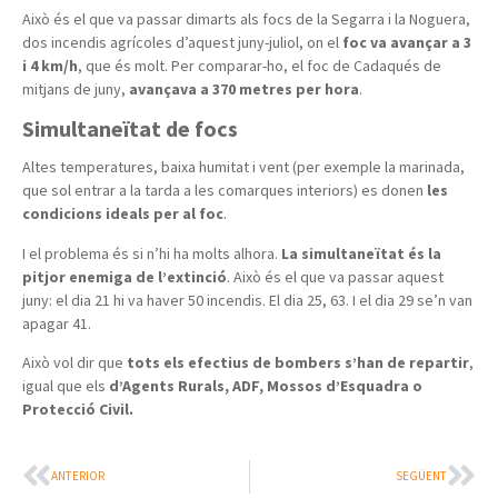
Això és el que va passar dimarts als focs de la Segarra i la Noguera,
dos incendis agrícoles d’aquest juny-juliol, on el
foc va avançar a 3
i 4 km/h
, que és molt. Per comparar-ho, el foc de Cadaqués de
mitjans de juny,
avançava a 370 metres per hora
.
Simultaneïtat de focs
Altes temperatures, baixa humitat i vent (per exemple la marinada,
que sol entrar a la tarda a les comarques interiors) es donen
les
condicions ideals per al foc
.
I el problema és si n’hi ha molts alhora.
La simultaneïtat és la
pitjor enemiga de l’extinció
. Això és el que va passar aquest
juny: el dia 21 hi va haver 50 incendis. El dia 25, 63. I el dia 29 se’n van
apagar 41.
Això vol dir que
tots els efectius de bombers s’han de repartir
,
igual que els
d’Agents Rurals, ADF, Mossos d’Esquadra o
Protecció Civil.
ANTERIOR
SEGÜENT