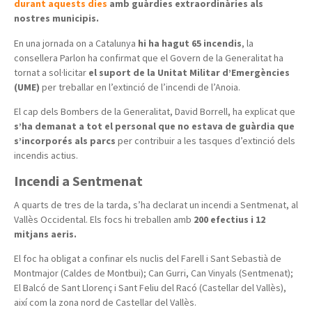
durant aquests dies
amb guàrdies extraordinàries als
nostres municipis.
En una jornada on a Catalunya
hi ha hagut 65 incendis
, la
consellera Parlon ha confirmat que el Govern de la Generalitat ha
tornat a sol·licitar
el suport de la Unitat Militar d’Emergències
(UME)
per treballar en l’extinció de l’incendi de l’Anoia.
El cap dels Bombers de la Generalitat, David Borrell, ha explicat que
s’ha demanat a tot el personal que no estava de guàrdia que
s’incorporés als parcs
per contribuir a les tasques d’extinció dels
incendis actius.
Incendi a Sentmenat
A quarts de tres de la tarda, s’ha declarat un incendi a Sentmenat, al
Vallès Occidental. Els focs hi treballen amb
200 efectius i 12
mitjans aeris.
El foc ha obligat a confinar els nuclis del Farell i Sant Sebastià de
Montmajor (Caldes de Montbui); Can Gurri, Can Vinyals (Sentmenat);
El Balcó de Sant Llorenç i Sant Feliu del Racó (Castellar del Vallès),
així com la zona nord de Castellar del Vallès.