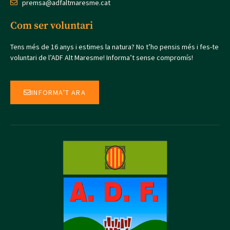
premsa@adfaltmaresme.cat
Com ser voluntari
Tens més de 16 anys i estimes la natura? No t’ho pensis més i fes-te
voluntari de l’ADF Alt Maresme! Informa’t sense compromís!
INFORMA'T ARA