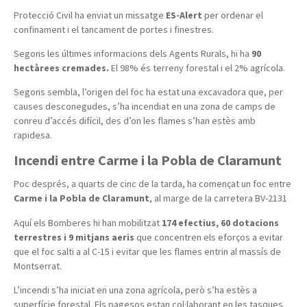
Protecció Civil ha enviat un missatge
ES-Alert
per ordenar el
confinament i el tancament de portes i finestres.
Segons les últimes informacions dels Agents Rurals, hi ha
90
hectàrees cremades.
El 98% és terreny forestal i el 2% agrícola.
Segons sembla, l’origen del foc ha estat una excavadora que, per
causes desconegudes, s’ha incendiat en una zona de camps de
conreu d’accés difícil, des d’on les flames s’han estès amb
rapidesa.
Incendi entre Carme i la Pobla de Claramunt
Poc després, a quarts de cinc de la tarda, ha començat un foc entre
Carme i la Pobla de Claramunt
, al marge de la carretera BV-2131
Aquí els Bomberes hi han mobilitzat
174 efectius, 60 dotacions
terrestres i 9 mitjans aeris
que concentren els eforços a evitar
que el foc salti a al C-15 i evitar que les flames entrin al massís de
Montserrat.
L’incendi s’ha iniciat en una zona agrícola, però s’ha estès a
superfície forestal. Els pagesos estan col·laborant en les tasques