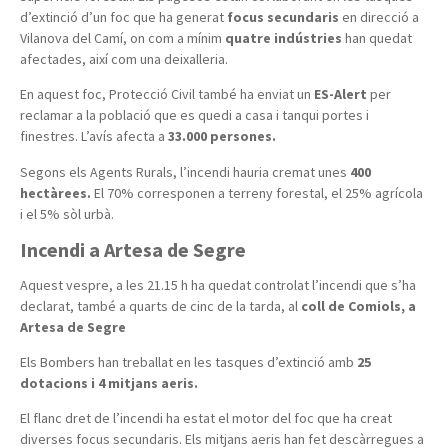
d’extinció d’un foc que ha generat
focus secundaris
en direcció a
Vilanova del Camí, on com a mínim
quatre indústries
han quedat
afectades, així com una deixalleria.
En aquest foc, Protecció Civil també ha enviat un
ES-Alert
per
reclamar a la població que es quedi a casa i tanqui portes i
finestres. L’avís afecta a
33.000 persones.
Segons els Agents Rurals, l’incendi hauria cremat unes
400
hectàrees.
El
70% corresponen a terreny forestal, el 25% agrícola
i el 5% sòl urbà.
Incendi a Artesa de Segre
Aquest vespre, a les 21.15 h ha quedat controlat l’incendi que s’ha
declarat, també a quarts de cinc de la tarda, al
coll de Comiols, a
Artesa de Segre
Els Bombers han treballat en les tasques d’extinció amb
25
dotacions i 4 mitjans aeris.
El flanc dret de l’incendi ha estat el motor del foc que ha creat
diverses focus secundaris. Els mitjans aeris han fet descàrregues a