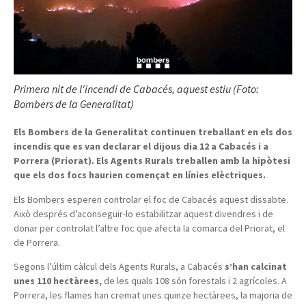
Primera nit de l'incendi de Cabacés, aquest estiu (Foto:
Bombers de la Generalitat)
Els Bombers de la Generalitat continuen treballant en els dos
incendis que es van declarar el dijous dia 12 a Cabacés i a
Porrera (Priorat). Els Agents Rurals treballen amb la hipòtesi
que els dos focs haurien començat en línies elèctriques.
Els Bombers esperen controlar el foc de Cabacés aquest dissabte.
Això després d’aconseguir-lo estabilitzar aquest divendres i de
donar per controlat l’altre foc que afecta la comarca del Priorat, el
de Porrera.
Segons l’últim càlcul dels Agents Rurals, a Cabacés
s’han calcinat
unes 110 hectàrees,
de les quals 108 són forestals i 2 agrícoles. A
Porrera, les flames han cremat unes quinze hectàrees, la majoria de