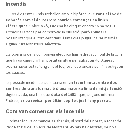
incendis
El Cos d’Agents Rurals treballen amb la hipòtesi que
tant el foc de
Cabacés com el de Porrera haurien començat en línies
elèctriques
. Sobre això,
Endesa
ha dit que encara no ha pogut
accedir a la zona per comprovar la situació, però apunta la
possibilitat que el fort vent dels últims dies pugui «haver malmès
alguna infraestructura elèctrica».
Els operaris de la companyia elèctrica han redreçat un pal de la llum
que havia caigut i n’han portat un altre per substituir-lo. Aquest
podria haver estat l’origen del foc, tot i que encara se n’investiguen
les causes.
La possible incidència se situaria en
un tram limitat entre dos
centres de transformació d’una mateixa línia de mitja tensió
digitalitzada; una línia que
data del 1953
i que, segons informa
Endesa,
es va revisar per últim cop tot just l’any passat
.
Com van començar els incendis
El primer foc va començar a Cabacés, al nord del Priorat, a tocar del
Parc Natural de la Serra de Montsant. 45 minuts després, se’n va