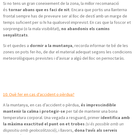
Si no tens un gran coneixement de la zona, la millor recomanació
és
tornar abans que es faci de nit
. Encara que portis una llanterna
frontal sempre has de preveure ser al lloc de destí amb un marge de
temps suficient per si hi ha qualsevol imprevist. En cas que la foscor et
sorprengui (o la mala visibilitat),
no abandonis els camins
senyalitzats
.
Si et quedes a
dormir a la muntanya
, recorda informar-te bé de les
zones on pots fer-ho, de dur el material adequat segons les condicions
meteorològiques previstes i d’avisar a algú del lloc on pernoctaràs.
10. Què fer en cas d'accident o pèrdua?
A la muntanya, en cas d’accident o pèrdua,
és imprescindible
mantenir la calma i protegir-se
per tal de mantenir una bona
temperatura corporal. Una vegada a resguard, primer
identifica amb
la màxima exactitud el punt on et trobes
(si és possible amb un
dispositiu amb geolocalització)
, i llavors,
dona l’avís als serveis