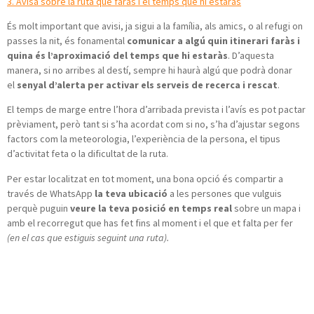
3. Avisa sobre la ruta que faràs i el temps que hi estaràs
És molt important que avisi, ja sigui a la família, als amics, o al refugi on
passes la nit, és fonamental
comunicar a algú quin itinerari faràs i
quina és l’aproximació del temps que hi estaràs
. D’aquesta
manera, si no arribes al destí, sempre hi haurà algú que podrà donar
el
senyal d’alerta per activar els serveis de recerca i rescat
.
El temps de marge entre l’hora d’arribada prevista i l’avís es pot pactar
prèviament, però tant si s’ha acordat com si no, s’ha d’ajustar segons
factors com la meteorologia, l’experiència de la persona, el tipus
d’activitat feta o la dificultat de la ruta.
Per estar localitzat en tot moment, una bona opció és compartir a
través de WhatsApp
la teva ubicació
a les persones que vulguis
perquè puguin
veure la teva posició en temps real
sobre un mapa i
amb el recorregut que has fet fins al moment i el que et falta per fer
(en el cas que estiguis seguint una ruta).