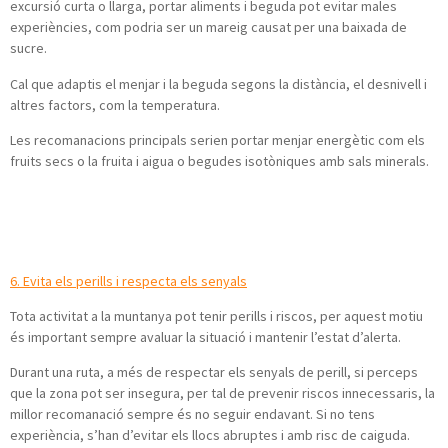
excursió curta o llarga, portar aliments i beguda pot evitar males
experiències, com podria ser un mareig causat per una baixada de
sucre.
Cal que adaptis el menjar i la beguda segons la distància, el desnivell i
altres factors, com la temperatura.
Les recomanacions principals serien portar menjar energètic com els
fruits secs o la fruita i aigua o begudes isotòniques amb sals minerals.
6. Evita els perills i respecta els senyals
Tota activitat a la muntanya pot tenir perills i riscos, per aquest motiu
és important sempre avaluar la situació i mantenir l’estat d’alerta.
Durant una ruta, a més de respectar els senyals de perill, si perceps
que la zona pot ser insegura, per tal de prevenir riscos innecessaris, la
millor recomanació sempre és no seguir endavant. Si no tens
experiència, s’han d’evitar els llocs abruptes i amb risc de caiguda.