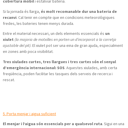
cobertura mòbil
i estalviar bateria.
Si la jornada és llarga,
és molt recomanable dur una bateria de
recanvi
. Cal tenir en compte que en condicions meteorològiques
fredes, les bateries tenen menys durada.
Entre el material necessari, un dels elements essencials és
un
xiulet
(la majoria de motxilles en porten un d’incorporat a la corretja
ajustable del pit)
. El xiulet pot ser una eina de gran ajuda, especialment
en zones amb poca visibilitat.
Tres xiulades curtes, tres llargues i tres curtes són el senyal
d’emergència internacional: SOS
. Aquestes xiulades, amb certa
freqüència, poden facilitar les tasques dels serveis de recerca i
rescat.
5. Porta menjar i aigua suficient
El menjar i l’aigua són essencials per a qualsevol ruta
. Sigui en una