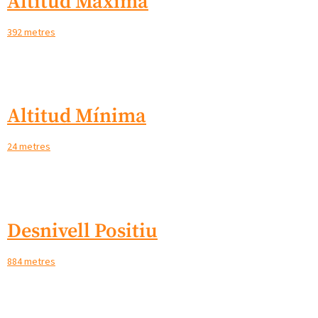
Altitud Màxima
392 metres
Altitud Mínima
24 metres
Desnivell Positiu
884 metres