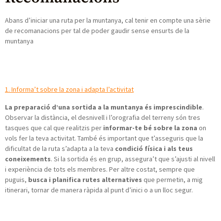
Abans d’iniciar una ruta per la muntanya, cal tenir en compte una sèrie
de recomanacions per tal de poder gaudir sense ensurts de la
muntanya
1. Informa’t sobre la zona i adapta l’activitat
La preparació d’una sortida a la muntanya és imprescindible
.
Observar la distància, el desnivell i l’orografia del terreny són tres
tasques que cal que realitzis per
informar-te bé sobre la zona
on
vols fer la teva activitat. També és important que t’asseguris que la
dificultat de la ruta s’adapta a la teva
condició física i als teus
coneixements
. Si la sortida és en grup, assegura’t que s’ajusti al nivell
i experiència de tots els membres. Per altre costat, sempre que
puguis,
busca i planifica rutes alternatives
que permetin, a mig
itinerari, tornar de manera ràpida al punt d’inici o a un lloc segur.