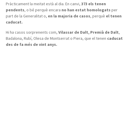
Pràcticament la meitat està al dia. En canvi,
373 els tenen
pendents
, o bé perquè encara
no han estat homologats
per
part de la Generalitat o,
en la majoria de casos
, perquè
el tenen
caducat.
Hi ha casos sorprenents com,
Vilassar de Dalt, Premià de Dalt
,
Badalona, Rubí, Olesa de Montserrat o Piera, que el tenen
caducat
des de fa més de vint anys.