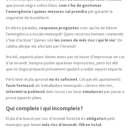
que posen negre sobre blanc
com s’ha de gestionar
l’emergència i quines mesures cal prendre
per garantir la
seguretat de la població.
En altres paraules,
responen preguntes
com: qui ha de liderar
l’emergència a escala municipal? Quins recursos humans i materials
s’han d’activar? Quines són
les zones de més risc i qui hi viu
? On
caldria allotjar els afectats per l’incendi?
Ara bé, aquests plans donen eines per no haver d’improvisar en cas
d’un incendi. Sempre poden aparèixer imprevistos, però tot allò
que es tingui preparat prèviament ajudarà a reduir aquest impacte.
Però tenir el pla aprovat
no és suficient
. Cal que els ajuntaments
facin formació
als treballadors municipals i càrrecs electes,
informin la població
dels riscos i es facin
simulacres
per posar a
prova aquests plans.
Qui compleix i qui incompleix?
El pla d’actuació per risc d’incendi forestal és
obligatori
pels
municipis que tenen
més risc d’incendi: 758 en total
.