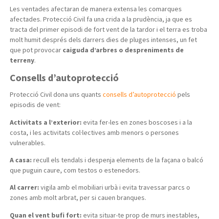
Les ventades afectaran de manera extensa les comarques
afectades. Protecció Civil fa una crida a la prudència, ja que es
tracta del primer episodi de fort vent de la tardor i el terra es troba
molt humit després dels darrers dies de pluges intenses, un fet
que pot provocar
caiguda d’arbres o despreniments de
terreny
.
Consells d’autoprotecció
Protecció Civil dona uns quants
consells d’autoprotecció
pels
episodis de vent:
Activitats a l’exterior:
evita fer-les en zones boscoses i a la
costa, i les activitats col·lectives amb menors o persones
vulnerables.
A casa:
recull els tendals i despenja elements de la façana o balcó
que puguin caure, com testos o estenedors.
Al carrer:
vigila amb el mobiliari urbà i evita travessar parcs o
zones amb molt arbrat, per si cauen branques.
Quan el vent bufi fort:
evita situar-te prop de murs inestables,