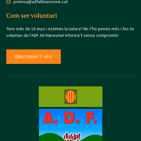
premsa@adfaltmaresme.cat
Com ser voluntari
Tens més de 16 anys i estimes la natura? No t’ho pensis més i fes-te
voluntari de l’ADF Alt Maresme! Informa’t sense compromís!
INFORMA'T ARA