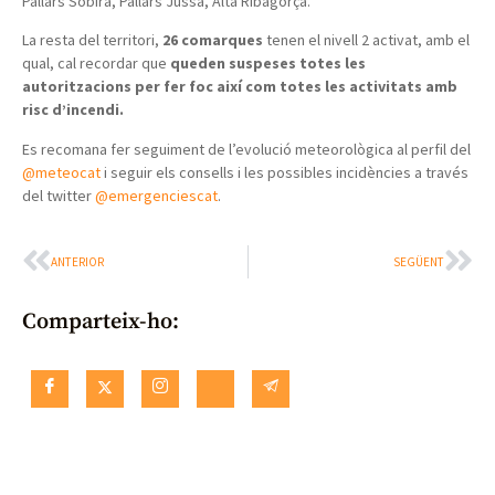
Pallars Sobirà, Pallars Jussà, Alta Ribagorça.
La resta del territori,
26 comarques
tenen el nivell 2 activat, amb el
qual, cal recordar que
queden suspeses totes les
autoritzacions per fer foc així com totes les activitats amb
risc d’incendi.
Es recomana fer seguiment de l’evolució meteorològica al perfil del
@meteocat
i seguir els consells i les possibles incidències a través
del twitter
@emergenciescat
.
ANTERIOR
SEGÜENT
Comparteix-ho: