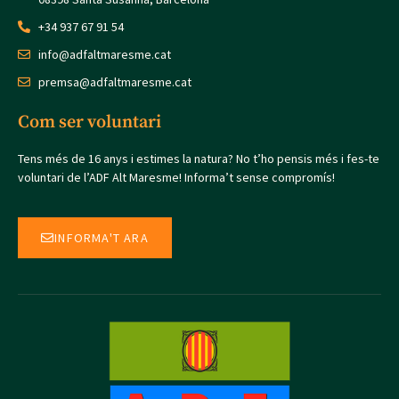
+34 937 67 91 54
info@adfaltmaresme.cat
premsa@adfaltmaresme.cat
Com ser voluntari
Tens més de 16 anys i estimes la natura? No t’ho pensis més i fes-te
voluntari de l’ADF Alt Maresme! Informa’t sense compromís!
INFORMA'T ARA