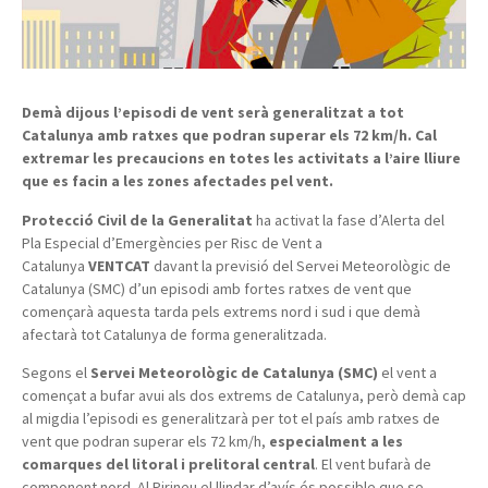
Demà dijous l’episodi de vent serà generalitzat a tot
Catalunya amb ratxes que podran superar els 72 km/h. Cal
extremar les precaucions en totes les activitats a l’aire lliure
que es facin a les zones afectades pel vent.
Protecció Civil de la Generalitat
ha activat la fase d’Alerta del
Pla Especial d’Emergències per Risc de Vent a
Catalunya
VENTCAT
davant la previsió del Servei Meteorològic de
Catalunya (SMC) d’un episodi amb fortes ratxes de vent que
començarà aquesta tarda pels extrems nord i sud i que demà
afectarà tot Catalunya de forma generalitzada.
Segons el
Servei Meteorològic de Catalunya (SMC)
el vent a
començat a bufar avui als dos extrems de Catalunya, però demà cap
al migdia l’episodi es generalitzarà per tot el país amb ratxes de
vent que podran superar els 72 km/h,
especialment a les
comarques del litoral i prelitoral central
. El vent bufarà de
component nord. Al Pirineu el llindar d’avís és possible que se