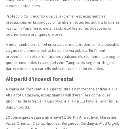
superi a cotes altes.
Protecció Civil recorda que cal extremar especialment les
precaucions en la conducció i també en totes les activitats que es
realitzin a l’aire lliure, evitant sobretot les zones boscoses on
podrien caure branques o arbres.
A més, també en l’àmbit urbà cal ser molt prudent amb la possible
caiguda d’elements estructurals a la via pública. En l’àmbit
preventiu, cal retirar de façanes i balcons els elements que puguin
quedar inestables i caure pel vent. Tampoc és segur protegir-se
darrere de murs o cartells publicitaris si no són estables.
Alt perill d’incendi forestal
A causa del fort vent, els Agents Rurals han tornat a activar el Pla
Alfa a tot Catalunya, exceptuant la Vall d’Aran i les comarques
gironines de la Selva, la Garrotxa, el Pla de l’Estany, el Gironès i el
Baix Empordà.
10 comarques estan amb el nivell 1 del Pla Alfa activat: Maresme,
Vallès Oriental, Osona, Ripollès, Berguedà, Cerdanya, Alt d’Urgell,