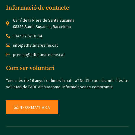
Informació de contacte
Camí de la Riera de Santa Susanna
08398 Santa Susanna, Barcelona
+34 937 67 91 54
info@adfaltmaresme.cat
premsa@adfaltmaresme.cat
Com ser voluntari
Tens més de 16 anys i estimes la natura? No t’ho pensis més i fes-te
voluntari de l’ADF Alt Maresme! Informa’t sense compromís!
INFORMA'T ARA