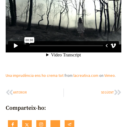
Una imprudència ens ho crema tot
from
lacreativa.com
on
Vimeo
.
ANTERIOR
SEGÜENT
Comparteix-ho: