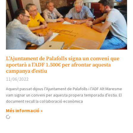
L’Ajuntament de Palafolls signa un conveni que
aportarà a l’ADF 1.500€ per afrontar aquesta
campanya d’estiu
11/06/2022
Aquest passat dijous l’Ajuntament de Palafolls i l’ADF Alt Maresme
vam signar un conveni per aquesta propera temporada d’estiu. El
document recull la col·laboració econòmica
Més informació »