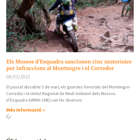
Els Mossos d’Esquadra sancionen cinc motoristes
per infraccions al Montnegre i el Corredor
08/03/2022
El passat dissabte 5 de març els guardes forestals del Montnegre-
Corredor i la Unitat Regional de Medi Ambient dels Mossos
d’Esquadra (URMA-CME) van fer diversos
Més informació »