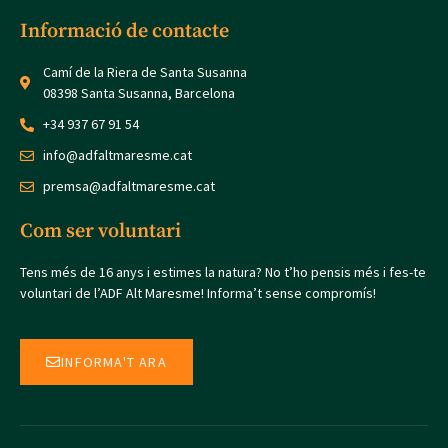
Informació de contacte
Camí de la Riera de Santa Susanna
08398 Santa Susanna, Barcelona
+34 937 67 91 54
info@adfaltmaresme.cat
premsa@adfaltmaresme.cat
Com ser voluntari
Tens més de 16 anys i estimes la natura? No t’ho pensis més i fes-te
voluntari de l’ADF Alt Maresme! Informa’t sense compromís!
INFORMA'T ARA