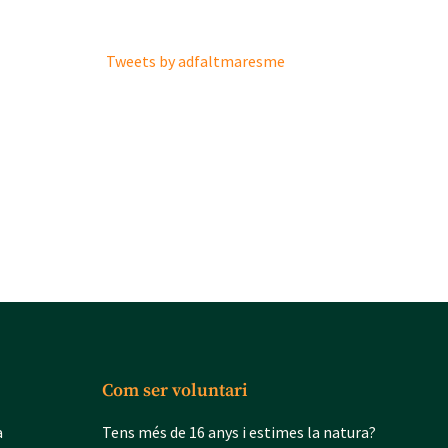
Tweets by adfaltmaresme
Com ser voluntari
a
Tens més de 16 anys i estimes la natura?