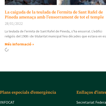
La caiguda de la teulada de l’ermita de Sant Rafel de
Pineda amenaça amb l’ensorrament de tot el temple
28/01/2022
La teulada de l’ermita de Sant Rafel de Pineda, s’ha ensorrat. L’edifici
religiós del 1908 i de titularitat municipal feia dècades que estava en es
Més informació »
Plans especials d'emergència
Enllaços d'inte
INFOCAT
Secretariat Feder