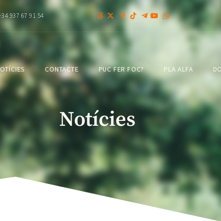
+34 937 67 91 54
OTÍCIES
CONTACTE
PUC FER FOC?
PLA ALFA
DO
Notícies