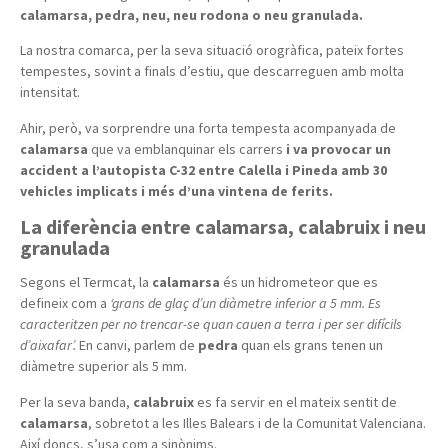
calamarsa, pedra, neu, neu rodona o neu granulada.
La nostra comarca, per la seva situació orogràfica, pateix fortes
tempestes, sovint a finals d’estiu, que descarreguen amb molta
intensitat.
Ahir, però, va sorprendre una forta tempesta acompanyada de
calamarsa
que va emblanquinar els carrers
i va provocar un
accident a l’autopista C-32 entre Calella i Pineda amb 30
vehicles implicats i més d’una vintena de ferits.
La diferència entre calamarsa, calabruix i neu
granulada
Segons el Termcat, la
calamarsa
és un hidrometeor que es
defineix com a
‘grans de glaç d’un diàmetre inferior a 5 mm. Es
caracteritzen per no trencar-se quan cauen a terra i per ser difícils
d’aixafar’.
En canvi, parlem de
pedra
quan els grans tenen un
diàmetre superior als 5 mm.
Per la seva banda,
calabruix
es fa servir en el mateix sentit de
calamarsa
, sobretot a les Illes Balears i de la Comunitat Valenciana.
Així doncs, s’usa com a sinònims.