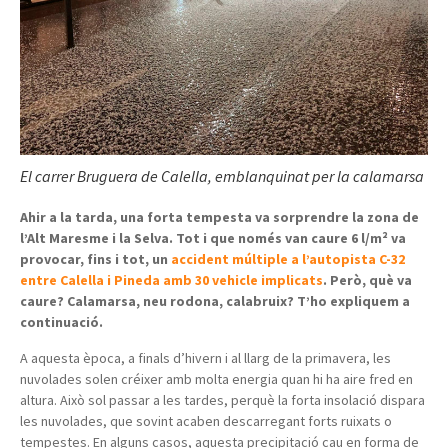
El carrer Bruguera de Calella, emblanquinat per la calamarsa
Ahir a la tarda, una forta tempesta va sorprendre la zona de
l’Alt Maresme i la Selva. Tot i que només van caure 6 l/m² va
provocar, fins i tot, un
accident múltiple a l’autopista C-32
entre Calella i Pineda amb 30 vehicle implicats
. Però, què va
caure? Calamarsa, neu rodona, calabruix? T’ho expliquem a
continuació.
A aquesta època, a finals d’hivern i al llarg de la primavera, les
nuvolades solen créixer amb molta energia quan hi ha aire fred en
altura.
Això sol passar a les tardes, perquè la forta insolació dispara
les nuvolades, que sovint acaben descarregant forts ruixats o
tempestes. En alguns casos, aquesta precipitació cau en forma de