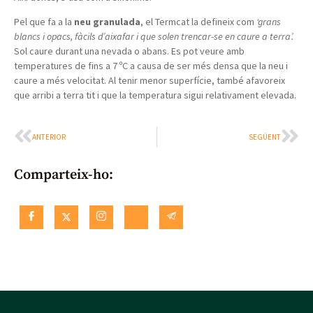
Pel que fa a la
neu granulada
, el Termcat la defineix com
‘grans
blancs i opacs, fàcils d’aixafar i que solen trencar-se en caure a terra’.
Sol caure durant una nevada o abans. Es pot veure amb
temperatures de fins a 7 ºC a causa de ser més densa que la neu i
caure a més velocitat. Al tenir menor superfície, també afavoreix
que arribi a terra tit i que la temperatura sigui relativament elevada.
ANTERIOR
SEGÜENT
Comparteix-ho: