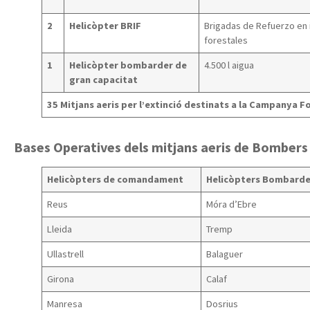
2
Helicòpter BRIF
Brigadas de Refuerzo en 
forestales
1
Helicòpter bombarder de
4.500 l aigua
gran capacitat
35 Mitjans aeris per l’extinció destinats a la Campanya F
Bases Operatives dels mitjans aeris de Bombers 
Helicòpters de comandament
Helicòpters Bombarde
Reus
Móra d’Ebre
Lleida
Tremp
Ullastrell
Balaguer
Girona
Calaf
Manresa
Dosrius