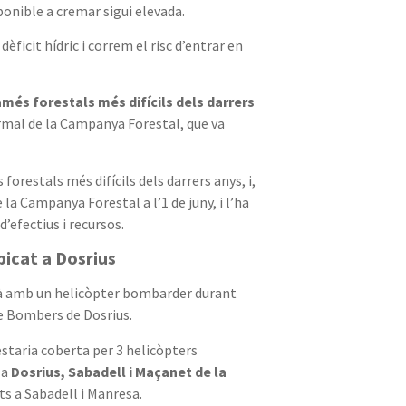
ponible a cremar sigui elevada.
ficit hídric i correm el risc d’entrar en
és forestals més difícils dels darrers
ormal de la Campanya Forestal, que va
orestals més difícils dels darrers anys, i,
la Campanya Forestal a l’1 de juny, i l’ha
’efectius i recursos.
icat a Dosrius
rà amb un helicòpter bombarder durant
de Bombers de Dosrius.
estaria coberta per 3 helicòpters
 a
Dosrius, Sabadell i Maçanet de la
s a Sabadell i Manresa.