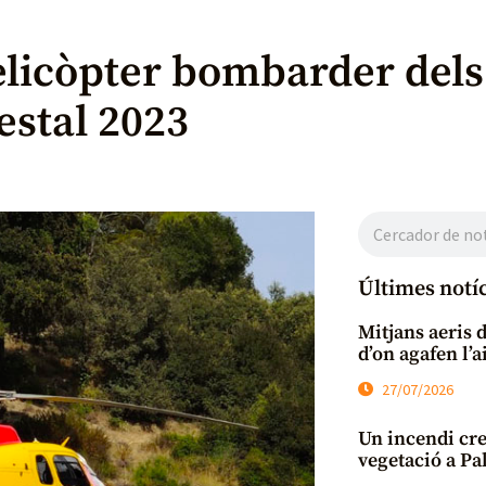
elicòpter bombarder del
estal 2023
Últimes notí
Mitjans aeris 
d’on agafen l’
27/07/2026
Un incendi cre
vegetació a Pal