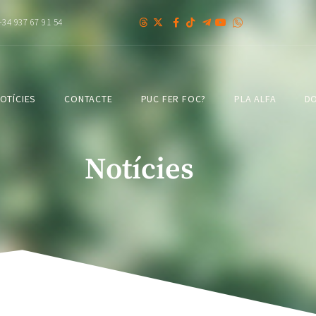
+34 937 67 91 54
OTÍCIES
CONTACTE
PUC FER FOC?
PLA ALFA
DO
Notícies