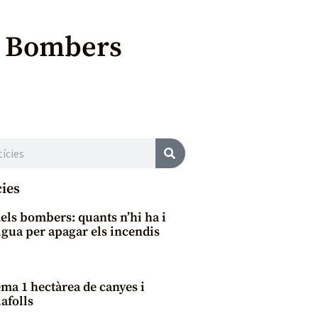
s Bombers
cies
dels bombers: quants n’hi ha i
aigua per apagar els incendis
ma 1 hectàrea de canyes i
afolls