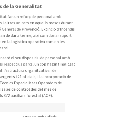
s de la Generalitat
itat fan un reforç de personal amb
s i altres unitats en aquells mesos durant
ió General de Prevenció, Extinció d’Incendis
han de dur a terme; així com donar suport
 en la logística operativa com en les
estal.
ntarà el seu dispositiu de personal amb
s respectius parcs, un cop hagin finalitzat
t l’estructura organitzativa i de
gents i 21 oficials, i la incorporació de
7 Tècnics Especialistes Operadors de
sales de control des del mes de
 372 auxiliars forestal (AOF).
Equipats amb Galleda