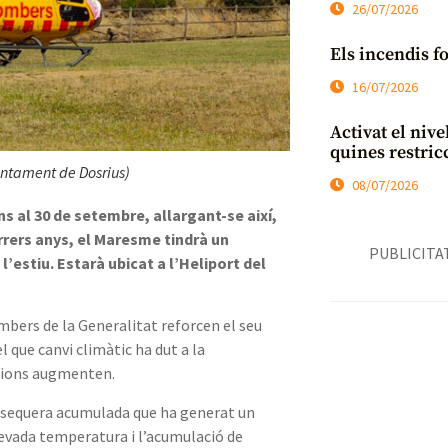
26/07/2026
Els incendis f
16/07/2026
Activat el nive
quines restric
untament de Dosrius)
08/07/2026
s al 30 de setembre, allargant-se així,
rers anys, el Maresme tindrà un
PUBLICITA
’estiu. Estarà ubicat a l’Heliport del
mbers de la Generalitat reforcen el seu
el que canvi climàtic ha dut a la
dicions augmenten.
 sequera acumulada que ha generat un
levada temperatura i l’acumulació de