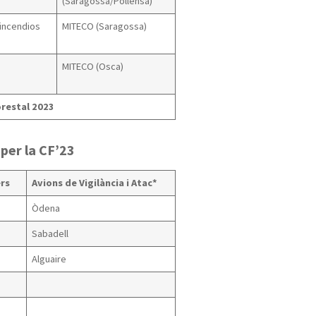
(Saragossa/Pollensa)
incendios
MITECO (Saragossa)
MITECO (Osca)
orestal 2023
per la CF’23
rs
Avions de Vigilància i Atac*
Òdena
Sabadell
Alguaire