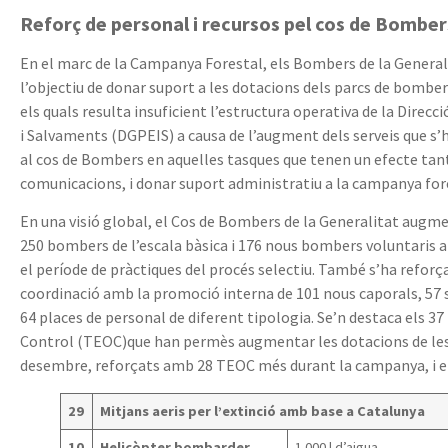
Reforç de personal i recursos pel cos de Bomber
En el marc de la Campanya Forestal, els Bombers de la General
l’objectiu de donar suport a les dotacions dels parcs de bomber
els quals resulta insuficient l’estructura operativa de la Direcc
i Salvaments (DGPEIS) a causa de l’augment dels serveis que s’
al cos de Bombers en aquelles tasques que tenen un efecte tant
comunicacions, i donar suport administratiu a la campanya for
En una visió global, el Cos de Bombers de la Generalitat augme
250 bombers de l’escala bàsica i 176 nous bombers voluntaris al
el període de pràctiques del procés selectiu. També s’ha reforça
coordinació amb la promoció interna de 101 nous caporals, 57 ser
64 places de personal de diferent tipologia. Se’n destaca els 3
Control (TEOC)que han permès augmentar les dotacions de les 
desembre, reforçats amb 28 TEOC més durant la campanya, i els
29
Mitjans aeris per l’extinció amb base a Catalunya
10
Helicòpter bombarder
1.000 l d’aigua