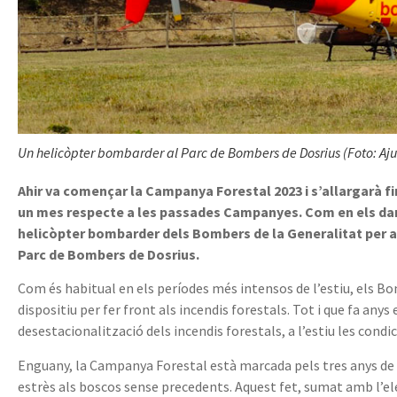
Un helicòpter bombarder al Parc de Bombers de Dosrius (Foto: Aj
Ahir va començar la Campanya Forestal 2023 i s’allargarà fin
un mes respecte a les passades Campanyes. Com en els dar
helicòpter bombarder dels Bombers de la Generalitat per a l
Parc de Bombers de Dosrius.
Com és habitual en els períodes més intensos de l’estiu, els Bo
dispositiu per fer front als incendis forestals. Tot i que fa anys 
desestacionalització dels incendis forestals, a l’estiu les con
Enguany, la Campanya Forestal està marcada pels tres anys de
estrès als boscos sense precedents. Aquest fet, sumat amb l’e