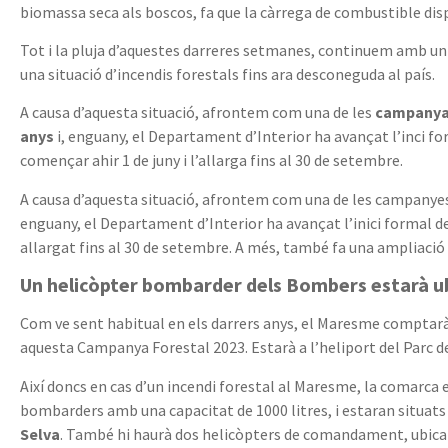
biomassa seca als boscos, fa que la càrrega de combustible dis
Tot i la pluja d’aquestes darreres setmanes, continuem amb un dè
una situació d’incendis forestals fins ara desconeguda al país.
A causa d’aquesta situació, afrontem com una de les
campanyam
anys
i, enguany, el Departament d’Interior ha avançat l’inci f
començar ahir 1 de juny i l’allarga fins al 30 de setembre.
A causa d’aquesta situació, afrontem com una de les campanyes f
enguany, el Departament d’Interior ha avançat l’inici formal de 
allargat fins al 30 de setembre. A més, també fa una ampliació d
Un helicòpter bombarder dels Bombers estarà ub
Com ve sent habitual en els darrers anys, el Maresme compta
aquesta Campanya Forestal 2023. Estarà a l’heliport del Parc 
Així doncs en cas d’un incendi forestal al Maresme, la comarca 
bombarders amb una capacitat de 1000 litres, i estaran situats
Selva
. També hi haurà dos helicòpters de comandament, ubicat