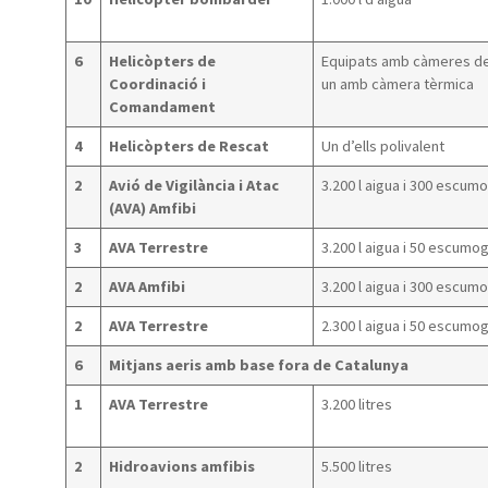
6
Helicòpters de
Equipats amb càmeres de v
Coordinació i
un amb càmera tèrmica
Comandament
4
Helicòpters de Rescat
Un d’ells polivalent
2
Avió de Vigilància i Atac
3.200 l aigua i 300 escum
(AVA) Amfibi
3
AVA Terrestre
3.200 l aigua i 50 escumo
2
AVA Amfibi
3.200 l aigua i 300 escum
2
AVA Terrestre
2.300 l aigua i 50 escumo
6
Mitjans aeris amb base fora de Catalunya
1
AVA Terrestre
3.200 litres
2
Hidroavions amfibis
5.500 litres