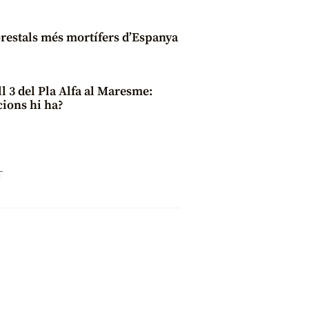
orestals més mortífers d’Espanya
ll 3 del Pla Alfa al Maresme:
cions hi ha?
T