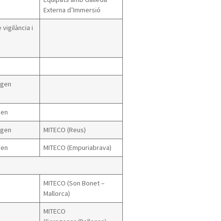
Externa d’Immersió
igilància i
ogen
gen
ogen
MITECO (Reus)
gen
MITECO (Empuriabrava)
MITECO (Son Bonet –
Mallorca)
MITECO