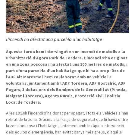
L'incendi ha afectat una parcel·la d'un habitatge
Aquesta tarda hem intervingut en un incendi de matolls a la
urbanització d’Àgora Park de Tordera. L’incendi s’ha originat
en una zona boscosa i ha afectat uns 200 metres de matolls, i
part d’una parcel·la d’un habitatge que hi ha a prop. Des de
l’ADF Alt Maresme i hem col·laborat amb un vehicle i 3
voluntaris, juntament amb l’ADF Tordera, ADF Hostalric, ADF
Fogars, 3 dotacions dels Bombers de la Generalitat (Pineda,
Malgrat i Tordera), Agents Rurals, Protecció Civil i Policia
Local de Tordera.
A les 18:10h l’incendi s’ha donat per apagat, i tots els vehicles s’han
retirat de la zona. Gràcies a la franja de seguretat que hi havia entre
la zona boscosa i l’habitatge, juntament amb la ràpida intervenció
dels equips d’emergència, han evitat danys més greus, d’aquí la