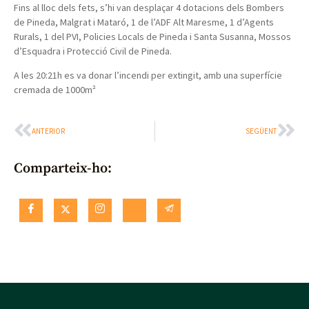
Fins al lloc dels fets, s’hi van desplaçar 4 dotacions dels Bombers
de Pineda, Malgrat i Mataró, 1 de l’ADF Alt Maresme, 1 d’Agents
Rurals, 1 del PVI, Policies Locals de Pineda i Santa Susanna, Mossos
d’Esquadra i Protecció Civil de Pineda.
A les 20:21h es va donar l’incendi per extingit, amb una superfície
cremada de 1000m²
ANTERIOR
SEGÜENT
Comparteix-ho: