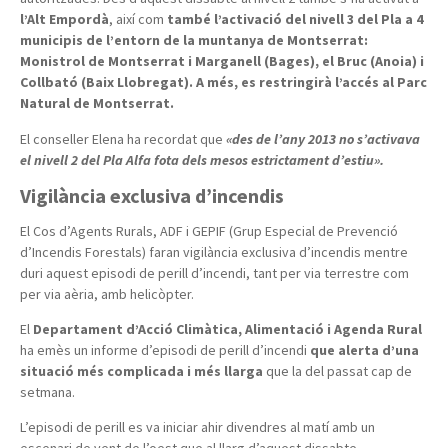
l’Alt Empordà
, així com
també
l’activació del nivell 3 del Pla a 4
municipis de l’entorn de la muntanya de Montserrat:
Monistrol de Montserrat i Marganell (Bages), el Bruc (Anoia) i
Collbató (Baix Llobregat). A més, es restringirà l’accés al Parc
Natural de Montserrat.
El conseller Elena ha recordat que
«des de l’any 2013 no s’activava
el nivell 2 del Pla Alfa fota dels mesos estrictament d’estiu».
Vigilància exclusiva d’incendis
El Cos d’Agents Rurals, ADF i GEPIF (Grup Especial de Prevenció
d’Incendis Forestals) faran vigilància exclusiva d’incendis mentre
duri aquest episodi de perill d’incendi, tant per via terrestre com
per via aèria, amb helicòpter.
El
Departament d’Acció Climàtica, Alimentació i Agenda Rural
ha emès un informe d’episodi de perill d’incendi
que alerta d’una
situació més complicada i més llarga
que la del passat cap de
setmana.
L’episodi de perill es va iniciar ahir divendres al matí amb un