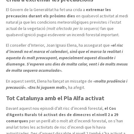
El Govern de la Generalitat ha fet una crida a
extremar les
precaucins durant els pròxims dies
en qualsevol activitat al medi
natural ja que les condicions meteorològiques previstes i l’estat
actual de la vegetació
(molt afectada per la sequera)
fan que
qualsevol ignició pugui esdevenir un incendi forestal important.
El conseller d’Interior, Joan Ignasi Elena, ha assegurat que
«el risc
d’incendi no el marca el calendari, sinó que el marca la realitat i
aquesta és molt preocupant, especialment aquest dissabte i
diumenge. S’esperen uns dies de molta calor, vent i de molts mesos
de molta sequera acumulada».
En aquest sentit, Elena ha llançat un missatge de
«molta prudència i
precaució». «Ens hi juguem molt»,
ha afegit.
Tot Catalunya amb el Pla Alfa activat
Davant aquest nou episodi d’alt risc d’incendi forestal,
el Cos
d’Agents Rurals té activat des de dimecres el nivell 2 a 29
comarques
per un perill alt o molt alt d’incendi forestal, on s’han
anul·lat totes les activitats de risc d’incendi que hi havia
autoritzades. Des d’aquest dissabte al nivell 2 també s’ha activat a