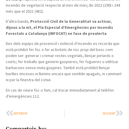
incendis de vegetació respecte al mes de març de 2022 (290) i 244
més que el 2021 (482).
D’altra banda,
Protecció Civil de la Generalitat va activar,
dijous a la nit, el Pla Especial d’Emergències per Incendis
Forestals a Catalunya (INFOCAT) en fase de prealerta
.
Des dels equips de prevenció i extinció d’incendis es recorda que
està prohibit fer foc o fer activitats de risc prop del bosc com
poden ser: generar i cremar restes vegetals, llençar petards o
coets; fer treballs que generin guspieres; fer fogueres o utilitzar
barbacoes sense mata guspires. També està prohibit llençar
burilles enceses ni llumins encara que semblin apagats, ni caminant
ni per la finestra del cotxe.
En cas de veure foc o fum, cal trucar immediatament al telèfon
d’emergències 112.
ANTERIOR
SEGÜENT