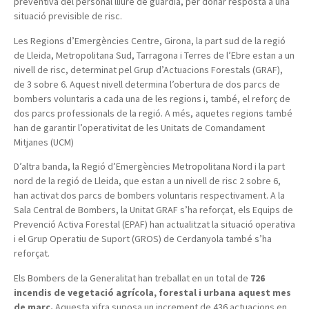
preventiva del personal lliure de guàrdia, per donar resposta a una
situació previsible de risc.
Les Regions d’Emergències Centre, Girona, la part sud de la regió
de Lleida, Metropolitana Sud, Tarragona i Terres de l’Ebre estan a un
nivell de risc, determinat pel Grup d’Actuacions Forestals (GRAF),
de 3 sobre 6. Aquest nivell determina l’obertura de dos parcs de
bombers voluntaris a cada una de les regions i, també, el reforç de
dos parcs professionals de la regió. A més, aquetes regions també
han de garantir l’operativitat de les Unitats de Comandament
Mitjanes (UCM)
D’altra banda, la Regió d’Emergències Metropolitana Nord i la part
nord de la regió de Lleida, que estan a un nivell de risc 2 sobre 6,
han activat dos parcs de bombers voluntaris respectivament. A la
Sala Central de Bombers, la Unitat GRAF s’ha reforçat, els Equips de
Prevenció Activa Forestal (EPAF) han actualitzat la situació operativa
i el Grup Operatiu de Suport (GROS) de Cerdanyola també s’ha
reforçat.
Els Bombers de la Generalitat han treballat en un total de
726
incendis de vegetació agrícola, forestal i urbana aquest mes
de març.
Aquesta xifra suposa un increment de 436 actuacions en