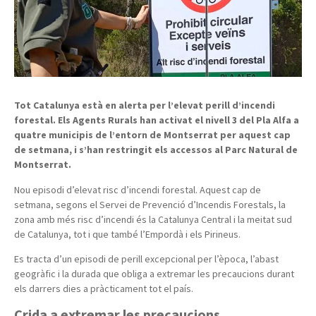
Tot Catalunya està en alerta per l’elevat perill d’incendi
forestal. Els Agents Rurals han activat el nivell 3 del Pla Alfa a
quatre municipis de l’entorn de Montserrat per aquest cap
de setmana, i s’han restringit els accessos al Parc Natural de
Montserrat.
Nou episodi d’elevat risc d’incendi forestal. Aquest cap de
setmana, segons el Servei de Prevenció d’Incendis Forestals, la
zona amb més risc d’incendi és la Catalunya Central i la meitat sud
de Catalunya, tot i que també l’Empordà i els Pirineus.
Es tracta d’un episodi de perill excepcional per l’època, l’abast
geogràfic i la durada que obliga a extremar les precaucions durant
els darrers dies a pràcticament tot el país.
Crida a extremar les precaucions