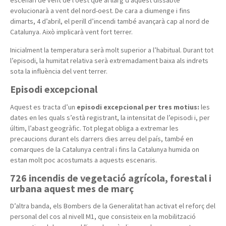
escenari de vent de l’oest que al llarg d’aquest dissabte
evolucionarà a vent del nord-oest. De cara a diumenge i fins
dimarts, 4 d’abril, el perill d’incendi també avançarà cap al nord de
Catalunya. Això implicarà vent fort terrer.
Inicialment la temperatura serà molt superior a l’habitual. Durant tot
l’episodi, la humitat relativa serà extremadament baixa als indrets
sota la influència del vent terrer.
Episodi excepcional
Aquest es tracta d’un
episodi excepcional per tres motius:
les
dates en les quals s’està registrant, la intensitat de l’episodi i, per
últim, l’abast geogràfic. Tot plegat obliga a extremar les
precaucions durant els darrers dies arreu del país, també en
comarques de la Catalunya central i fins la Catalunya humida on
estan molt poc acostumats a aquests escenaris.
726 incendis de vegetació agrícola, forestal i
urbana aquest mes de març
D’altra banda, els Bombers de la Generalitat han activat el reforç del
personal del cos al nivell M1, que consisteix en la mobilització