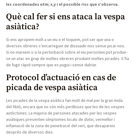
les coordenades utm; x,y i el possible risc que s’observa.
Què cal fer si ens ataca la vespa
asiàtica?
Si ens apropem molt a un niu o el toquem, pot ser que una o
diverses obreres s’encarreguin de dissuadir-nos sense picar-nos.
Si no marxem o si la pertorbació sobre el niu persisteix pot produir-
se un atac en grup de moltes obreres produint moltes picades. S’ha
de fugir ràpid sempre que es pugui i sense dubtar.
Protocol d’actuació en cas de
picada de vespa asiàtica
Les picades de la vespa asiàtica fan molt de mal per la gran mida
del fibló, encara que no són més perilloses que les de les vespes
autòctones. La majoria de persones atacades per les vespes
asiàtiques presenten símptomes locals de dolor, vermellor i
inflamació de la zona de penetració del verí, que desapareix
després de diversos dies.