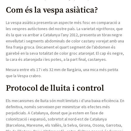
Com és la vespa asiàtica?
La vespa asiàtica presenta un aspecte més fosc en comparació a
les vespres autòctones del nostre país. La varietat
nigrithorax,
que
és la que va arribar a Catalunya l’any 2012, presenta un tòrax negre
envellutat i segments abdominals de color castany vorejat amb una
fina franja groca. Únicament el quart segment de l’abdomen és
gairebé en la seva totalitat de color groc ataronjat. El cap és negre,
la cara és ataronjada i les potes, a la part final, castanyes.
Mesura entre els 17 i els 32 mm de llargària, una mica més petita
que la Vespa crabro.
Protocol de lluita i control
Els mecanismes de lluita són molt limitats i d’una baixa eficiència. En
definitiva, només serveixen per minimitzar els efectes més
perjudicials. A Catalunya, donat que ja estem en fase de
colonització i expansió, sobretot al nord-est de Catalunya
(Barcelona, Maresme, els Vallès, la Selva, Girona, Osona, Garrotxa,