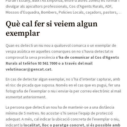
Pla de l’Estany, Baix i Alt Empordà, entre d’altres zones) és formar i
divulgar als apicultors professionals, Cos d’Agents Rurals, ADF,
Mossos d’Esquadra, Bombers, Policies Locals, caçadors, pastors,…
Què cal fer si veiem algun
exemplar
Quan es detecti un niu nou a qualsevol comarca o un exemplar de
vespa asiàtica en aquelles comarques on no s’havia detectat ni
comprovat la seva presència
s’ha de comunicar al Cos d’Agents
Rurals al telèfon 93 561 7000 o a través del mail
velutinacar@gencat.cat.
En cas de detectar algun exemplar, no s’ha d’intentar capturar, amb
el risc de picada que suposa. Només en el cas que es pugui, fer una
fotografia de l’exemplar o niu i enviar-la per correu electrònic al mail
esmentat anteriorment.
La persona que detecti un nou ha de mantenir-se a una distància
mínima de 5 metres. No acostar-s’hi sense l’equip de protecció
adequat. A més, cal indicar la ubicació concreta de l’exemplar o niu,
indicant la
localitat, lloc o paratge concret, si és possible amb