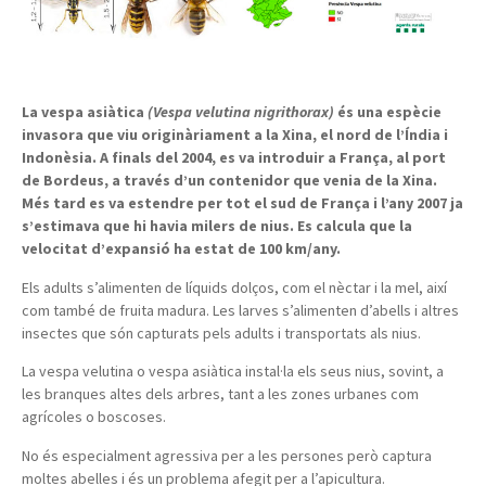
La vespa asiàtica
(Vespa velutina nigrithorax)
és una espècie
invasora que viu originàriament a la Xina, el nord de l’Índia i
Indonèsia. A finals del 2004, es va introduir a França, al port
de Bordeus, a través d’un contenidor que venia de la Xina.
Més tard es va estendre per tot el sud de França i l’any 2007 ja
s’estimava que hi havia milers de nius. Es calcula que la
velocitat d’expansió ha estat de 100 km/any.
Els adults s’alimenten de líquids dolços, com el nèctar i la mel, així
com també de fruita madura. Les larves s’alimenten d’abells i altres
insectes que són capturats pels adults i transportats als nius.
La vespa velutina o vespa asiàtica instal·la els seus nius, sovint, a
les branques altes dels arbres, tant a les zones urbanes com
agrícoles o boscoses.
No és especialment agressiva per a les persones però captura
moltes abelles i és un problema afegit per a l’apicultura.