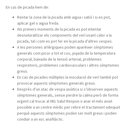
En cas de picada hem de:
Rentar la zona de la picada amb aigua i sabó i si es pot,
aplicar gel o aigua freda.
Als primers moments de la picada es pot intentar
desnaturalitzar els components del verí usant calor a la
picada, tal i com es pot fer en la picada d’altres vespes.
A les persones al·lèrgiques poden aparèixer símptomes
generals com picor a tot el cos, pujada de la temperatura
corporal, baixada de la tensió arterial, problemes
respiratoris, problemes cardiovasculars i altres símptomes
greus.
En cas de picades múltiples la inoculació de verí també pot
provocar aquests símptomes generals greus.
Després d’un atac de vespa asiàtica si s’observen aquests
símptomes generals, sense perdre la calma però de forma
urgent cal trucar al 061 Salut Respon o anar el més aviat
possible a un centre mèdic per rebre el tractament adequat
perquè aquests símptomes poden ser molt greus i poden
conduir a un xoc anafilàctic.