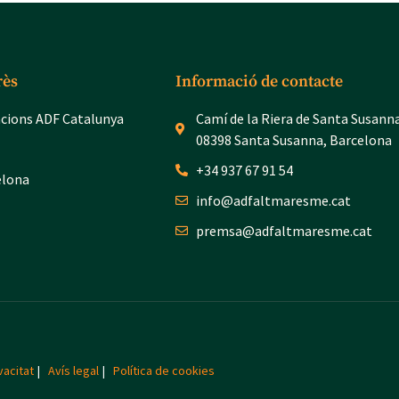
rès
Informació de contacte
acions ADF Catalunya
Camí de la Riera de Santa Susann
08398 Santa Susanna, Barcelona
+34 937 67 91 54
elona
info@adfaltmaresme.cat
premsa@adfaltmaresme.cat
vacitat
|
Avís legal
|
Política de cookies