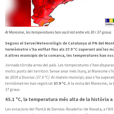
Al Maresme, les temperatures han oscil·lat entre els 30 i 37 graus
Segons el Servei Meteorològic de Catalunya al PN del Montn
termòmetre s’ha enfilat fins als 37.9 ºC superant així les m
A altres municipis de la comarca, les temperatures han oscil·
Jornada tòrrida arreu del país. Les temperatures s’han disparan
molts punts del territori. Sense anar més lluny, al Maresme s’ha
de 2019 a Dosrius
(37.8 ºC)
. Al mateix municipi, avui s’ha super
termòmetres han registrat
37.9 ºC.
A la resta del Maresme, la t
37 graus.
45.1 ºC, la temperatura més alta de la història 
Les estacions del Pantà de Darnius-Boadella i de Navata, a l’A