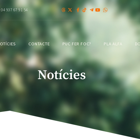
+34 937 67 91 54
OTÍCIES
CONTACTE
PUC FER FOC?
PLA ALFA
DO
Notícies