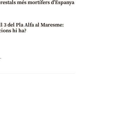
orestals més mortífers d’Espanya
ll 3 del Pla Alfa al Maresme:
cions hi ha?
T