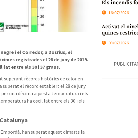
Els incendis f
16/07/2026
Activat el nive
quines restric
08/07/2026
egre i el Corredor, a Dosrius, el
àximes registrades el 28 de juny de 2019.
PUBLICITA
lat entre els 30 i 37 graus.
t superant rècords històrics de calor en
 superat el rècord establert el 28 de juny
at per una dècima aquesta temperatura i els
emperatura ha oscil·lat entre els 30 i els
a Catalunya
lt Empordà, han superat aquest dimarts la