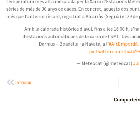
temperatura més alta mesurada per la Xarxa d’Estacions Met
sèries de més de 30 anys de dades. En concret, aquests dos punt
més que l’anterior rècord, registrat a Alcarràs (Segrià) el 29 de
Amb la calorada històrica d'avui, fins a les 16.00 h, s'
d'estacions automàtiques de la xarxa de l'SMC. Destaque
Darnius – Boadella i a Navata, a l'
#AltEmpordà
,
pic.twitter.com/IbxJbY
— Meteocat (@meteocat)
Jul
ANTERIOR
Comparteix