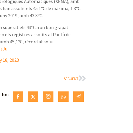
eorològiques Automàtiques (XEMA), amb
s han assolit els 45.1ºC de màxima, 1.3ºC
 juny 2019, amb 43.8ºC.
han superat els 43ºC a un bon grapat
n els registres assolits al Pantà de
 amb 45,1ºC, rècord absolut.
HsJu
y 18, 2023
SEGÜENT
-ho: