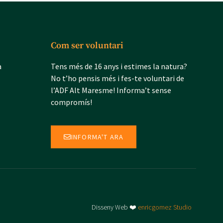
Com ser voluntari
a
Tens més de 16 anys i estimes la natura?
No t’ho pensis més i fes-te voluntari de
l’ADF Alt Maresme! Informa’t sense
compromís!
INFORMA'T ARA
Disseny Web ❤️
enricgomez Studio