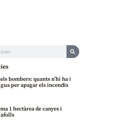
cies
dels bombers: quants n’hi ha i
aigua per apagar els incendis
ma 1 hectàrea de canyes i
afolls